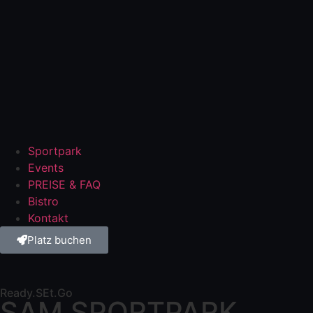
Sportpark
Events
PREISE & FAQ
Bistro
Kontakt
Platz buchen
Ready.SEt.Go
SAM SPORTPARK